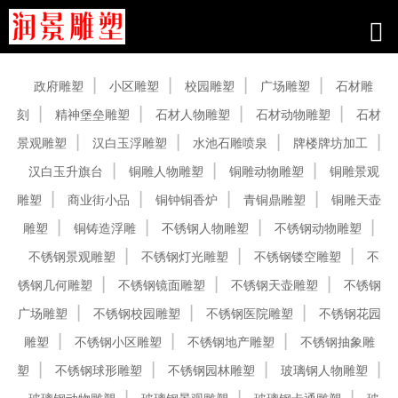
产品中心
政府雕塑
小区雕塑
校园雕塑
广场雕塑
石材雕
刻
精神堡垒雕塑
石材人物雕塑
石材动物雕塑
石材
景观雕塑
汉白玉浮雕塑
水池石雕喷泉
牌楼牌坊加工
汉白玉升旗台
铜雕人物雕塑
铜雕动物雕塑
铜雕景观
雕塑
商业街小品
铜钟铜香炉
青铜鼎雕塑
铜雕天壶
雕塑
铜铸造浮雕
不锈钢人物雕塑
不锈钢动物雕塑
不锈钢景观雕塑
不锈钢灯光雕塑
不锈钢镂空雕塑
不
锈钢几何雕塑
不锈钢镜面雕塑
不锈钢天壶雕塑
不锈钢
广场雕塑
不锈钢校园雕塑
不锈钢医院雕塑
不锈钢花园
雕塑
不锈钢小区雕塑
不锈钢地产雕塑
不锈钢抽象雕
塑
不锈钢球形雕塑
不锈钢园林雕塑
玻璃钢人物雕塑