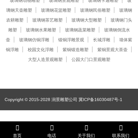
玻璃钢动物雕塑
玻璃钢景观雕塑
玻璃钢卡通雕塑
玻
璃钢天壶雕塑
玻璃钢花篮雕塑
玻璃钢民俗雕塑
玻璃钢
农耕雕塑
玻璃钢茶艺雕塑
玻璃钢大型雕塑
玻璃钢门头
雕塑
玻璃钢水果雕塑
玻璃钢蔬菜雕塑
玻璃钢倒流水
壶
玻璃钢仿铜浮雕
锻铜浮雕景观
长城浮雕
墙体紫
铜浮雕
校园文化浮雕
紫铜锻造雕塑
紫铜景观大茶壶
大型人造景观雕塑
公园大门口景观雕塑
Copyright © 2015-2028 润景雕塑公司
冀ICP备16030487号-1
首页
电话
关于我们
联系我们