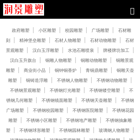
产品中心
政府雕塑
小区雕塑
校园雕塑
广场雕塑
石材雕
刻
精神堡垒雕塑
石材人物雕塑
石材动物雕塑
石材
景观雕塑
汉白玉浮雕塑
水池石雕喷泉
牌楼牌坊加工
汉白玉升旗台
铜雕人物雕塑
铜雕动物雕塑
铜雕景观
雕塑
商业街小品
铜钟铜香炉
青铜鼎雕塑
铜雕天壶
雕塑
铜铸造浮雕
不锈钢人物雕塑
不锈钢动物雕塑
不锈钢景观雕塑
不锈钢灯光雕塑
不锈钢镂空雕塑
不
锈钢几何雕塑
不锈钢镜面雕塑
不锈钢天壶雕塑
不锈钢
广场雕塑
不锈钢校园雕塑
不锈钢医院雕塑
不锈钢花园
雕塑
不锈钢小区雕塑
不锈钢地产雕塑
不锈钢抽象雕
塑
不锈钢球形雕塑
不锈钢园林雕塑
玻璃钢人物雕塑