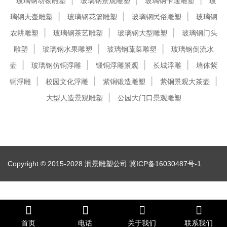
玻璃钢动物雕塑
玻璃钢景观雕塑
玻璃钢卡通雕塑
玻
璃钢天壶雕塑
玻璃钢花篮雕塑
玻璃钢民俗雕塑
玻璃钢
农耕雕塑
玻璃钢茶艺雕塑
玻璃钢大型雕塑
玻璃钢门头
雕塑
玻璃钢水果雕塑
玻璃钢蔬菜雕塑
玻璃钢倒流水
壶
玻璃钢仿铜浮雕
锻铜浮雕景观
长城浮雕
墙体紫
铜浮雕
校园文化浮雕
紫铜锻造雕塑
紫铜景观大茶壶
大型人造景观雕塑
公园大门口景观雕塑
Copyright © 2015-2028 润景雕塑公司
冀ICP备16030487号-1
首页
电话
关于我们
联系我们