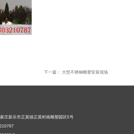
下一篇：
大型不锈钢雕塑安装现场
司
家庄新乐市正莫镇正莫村南雕塑园区5号
10787